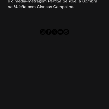
e o média-metragem
Partida de Vôlei à Sombra
do Vulcão
com Clarissa Campolina.
Rodapé