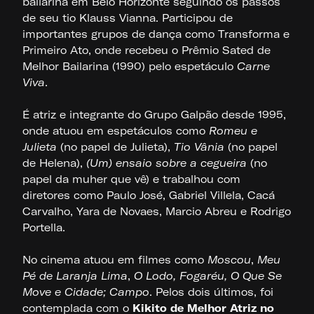
bailarina em Belo Horizonte seguindo os passos
de seu tio Klauss Vianna. Participou de
importantes grupos de dança como Transforma e
Primeiro Ato, onde recebeu o Prêmio Sated de
Melhor Bailarina (1990) pelo espetáculo
Carne
Viva
.
É atriz e integrante do Grupo Galpão desde 1995,
onde atuou em espetáculos como
Romeu e
Julieta
(no papel de Julieta),
Tio Vânia
(no papel
de Helena),
(Um) ensaio sobre a cegueira
(no
papel da muher que vê) e trabalhou com
diretores como Paulo José, Gabriel Villela, Cacá
Carvalho, Yara de Novaes, Marcio Abreu e Rodrigo
Portella.
No cinema atuou em filmes como
Moscou
,
Meu
Pé de Laranja Lima
,
O Lodo, Fogaréu, O Que Se
Move e Cidade; Campo
. Pelos dois últimos, foi
contemplada com o
Kikito de Melhor Atriz no